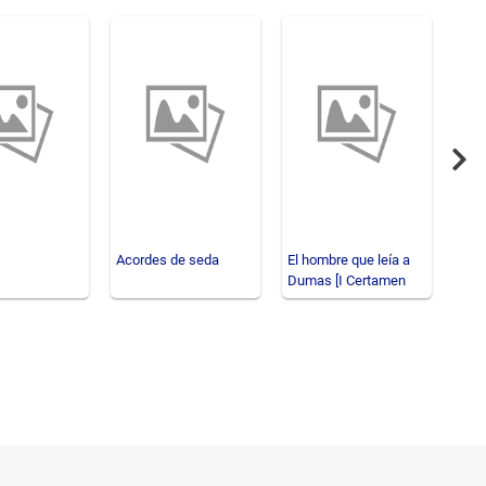
Nex
Acordes de seda
El hombre que leía a
Arri
Dumas [I Certamen
Internacional de Rela