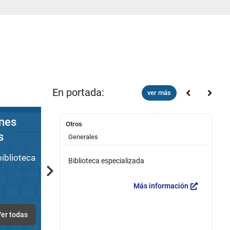
En portada:
ver más
nes
Otros
Ho
s
Generales
G
iblioteca
6:00 p.m.
Biblioteca especializada
A
Next
Más información
er todas