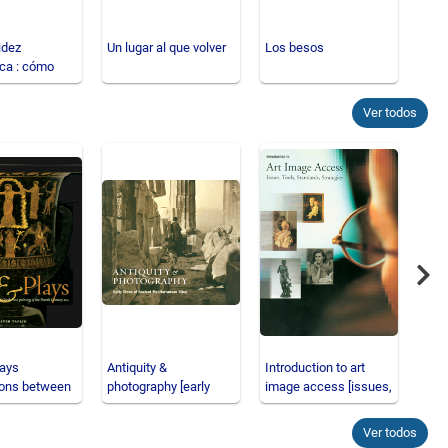
idez
Un lugar al que volver
Los besos
Emp
ica : cómo
final
 éxitos
o
Ver todos
Nex
lays
Antiquity &
Introduction to art
The 
tions between
photography [early
image access [issues,
Coll
and Greek
views of ancient
tools, standards,
25-
Mediterranea
Ver todos