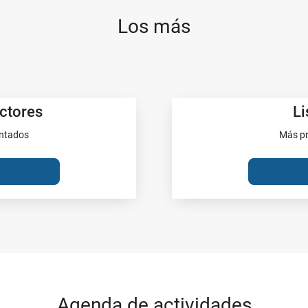
Los más
ectores
Li
entados
Más pr
Agenda de actividades