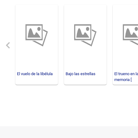
Previous
El vuelo de la libélula
Bajo las estrellas
El trueno en l
memoria [