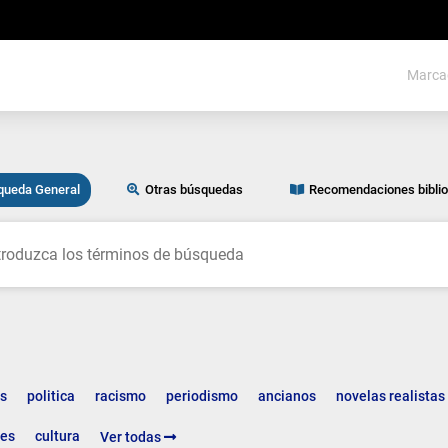
Marca
queda General
Otras búsquedas
Recomendaciones biblio
car
es
politica
racismo
periodismo
ancianos
novelas realista
les
cultura
Ver todas