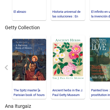
El abrazo
Historia universal de
El infinito en 
las soluciones : En
la invención d
busca del talento
libros en el m
Getty Collection
Previous
The Spitz master [a
Ancient herbs in the J.
Painted love :
Parisian book of hours
Paul Getty Museum
prostitution i
gardens
art of the imp
Ana Iturgaiz