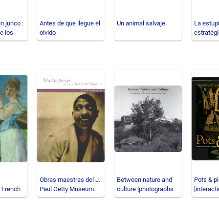
un junco :
Antes de que llegue el
Un animal salvaje
La estup
e los
olvido
estratég
construir
fallidos 
Obras maestras del J.
Between nature and
Pots & p
n French
Paul Getty Museum.
culture [photographs
[interac
ressioni
Fotografías
of the Getty Center
tragedy 
vase-pa