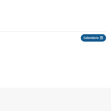
Calendario
Ev
se